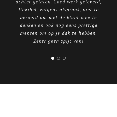
achter gelaten. Goed werk geleverd,
lekkage gebeld. Het probleem werd
dakbedekking van ons (platte) dak
flexibel, volgens afspraak, niet te
vervangen en dat hebben ze echt
netjes en voor een goede prijs
heel netjes gedaan. Voor ons zag
beroerd om met de klant mee te
verholpen. Ten tijde van de
het er allemaal al heel goed uit,
denken en ook nog eens prettige
reparatie bleek een ander stukje
mensen om op je dak te hebben.
van het dak niet goed aan te
maar dit werd ook nog eens
bevestigd door een onafhankelijke
sluiten. Dit werd direct en zonder
Zeker geen spijt van!
extra kosten verholpen.
inspecteur!