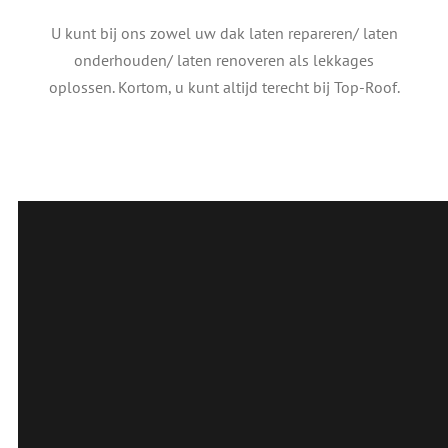
U kunt bij ons zowel uw dak laten repareren/ laten
onderhouden/ laten renoveren als lekkages
oplossen. Kortom, u kunt altijd terecht bij Top-Roof.