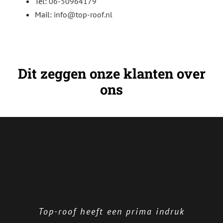
Tel:
06-50964179
Mail:
info@top-roof.nl
Dit zeggen onze klanten over
ons
Top-roof heeft een prima indruk
Top Roof dakwerken i.v.m. een
Top Roof heeft vorig jaar de