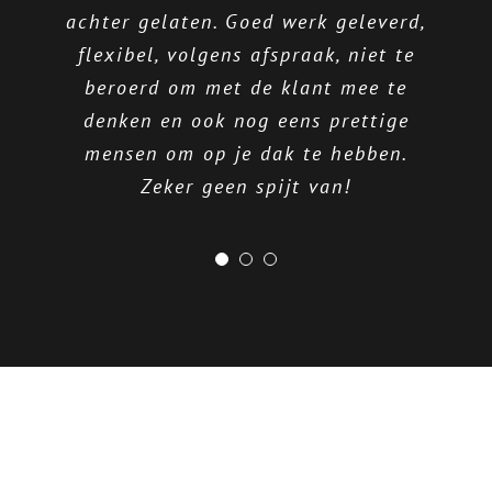
achter gelaten. Goed werk geleverd,
lekkage gebeld. Het probleem werd
dakbedekking van ons (platte) dak
flexibel, volgens afspraak, niet te
vervangen en dat hebben ze echt
netjes en voor een goede prijs
heel netjes gedaan. Voor ons zag
beroerd om met de klant mee te
verholpen. Ten tijde van de
het er allemaal al heel goed uit,
denken en ook nog eens prettige
reparatie bleek een ander stukje
mensen om op je dak te hebben.
van het dak niet goed aan te
maar dit werd ook nog eens
bevestigd door een onafhankelijke
sluiten. Dit werd direct en zonder
Zeker geen spijt van!
extra kosten verholpen.
inspecteur!