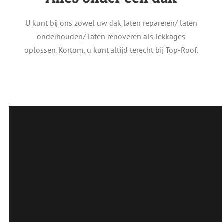
U kunt bij ons zowel uw dak laten repareren/ laten
onderhouden/ laten renoveren als lekkages
oplossen. Kortom, u kunt altijd terecht bij Top-Roof.