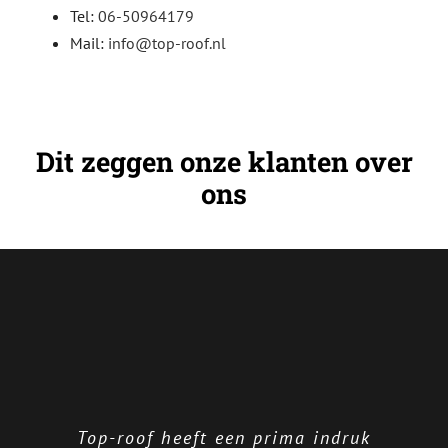
Tel:
06-50964179
Mail:
info@top-roof.nl
Dit zeggen onze klanten over
ons
Top-roof heeft een prima indruk
Top Roof dakwerken i.v.m. een
Top Roof heeft vorig jaar de